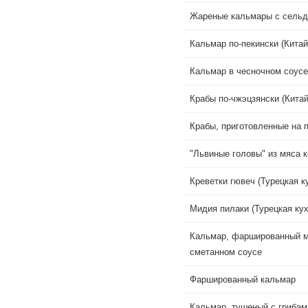
Жареные кальмары с сельде
Кальмар по-пекински (Китай
Кальмар в чесночном соусе 
Крабы по-чжэцзянски (Китай
Крабы, приготовленные на п
"Львиные головы" из мяса к
Креветки гювеч (Турецкая к
Мидия пилаки (Турецкая кух
Кальмар, фаршированный м
сметанном соусе
Фаршированный кальмар
Кальмар, тушеный с грибам