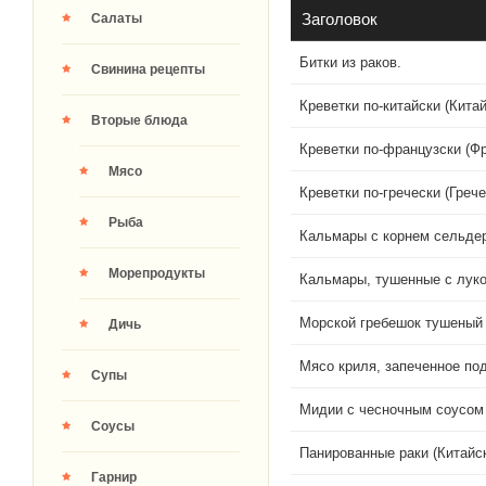
Заголовок
Салаты
Битки из раков.
Свинина рецепты
Креветки по-китайски (Китай
Вторые блюда
Креветки по-французски (Фр
Мясо
Креветки по-гречески (Грече
Рыба
Кальмары с корнем сельдер
Морепродукты
Кальмары, тушенные с лук
Морской гребешок тушеный 
Дичь
Мясо криля, запеченное по
Супы
Мидии с чесночным соусом 
Соусы
Панированные раки (Китайск
Гарнир