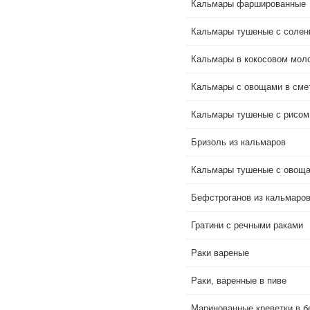
Кальмары фаршированные
Кальмары тушеные с солен
Кальмары в кокосовом мол
Кальмары с овощами в сме
Кальмары тушеные с рисом
Бризоль из кальмаров
Кальмары тушеные с овощ
Бефстроганов из кальмаро
Гратини с речными раками
Раки вареные
Раки, варенные в пиве
Маринованные креветки в б