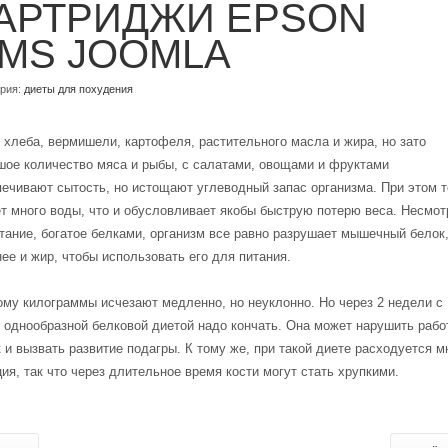
АРТРИДЖИ EPSON
MS JOOMLA
ория:
диеты для похудения
хлеба, вермишели, картофеля, растительного масла и жира, но зато
шое количество мяса и рыбы, с салатами, овощами и фруктами
печивают сытость, но истощают углеводный запас организма. При этом 
т много воды, что и обусловливает якобы быструю потерю веса. Несмот
тание, богатое белками, организм все равно разрушает мышечный белок,
ее и жир, чтобы использовать его для питания.
ому килограммы исчезают медленно, но неуклонно. Но через 2 недели с
 однообразной белковой диетой надо кончать. Она может нарушить рабо
 и вызвать развитие подагры. К тому же, при такой диете расходуется м
ия, так что через длительное время кости могут стать хрупкими.