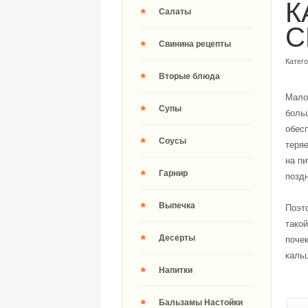
К
Салаты
C
Свинина рецепты
Катег
Вторые блюда
Мало 
Супы
боль
обес
Соусы
теряе
на пи
Гарнир
поздн
Выпечка
Поэт
такой
Десерты
почек
кальц
Напитки
Бальзамы Настойки