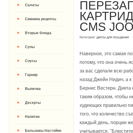
ПЕРЕЗА
Салаты
КАРТРИ
Свинина рецепты
CMS JO
Вторые блюда
Категория:
диеты для похудения
Супы
Наверное, это самая по
Соусы
потому, что она очень я
за вас сделали всю раб
Гарнир
назад Джейн Нидич, а 
Бернис Вестерн. Диета
Выпечка
таким образом, чтобы не
Десерты
худеющих правильно пит
того, что количество с
Напитки
каждый день, порции же
учитывается. "Блюстит
Бальзамы Настойки