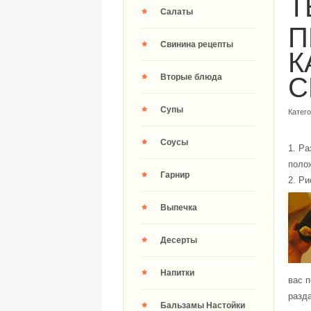
Т
Салаты
П
Свинина рецепты
К
Вторые блюда
C
Супы
Катег
Соусы
1. Р
полож
Гарнир
2. Ри
Выпечка
Десерты
Напитки
вас п
разда
Бальзамы Настойки