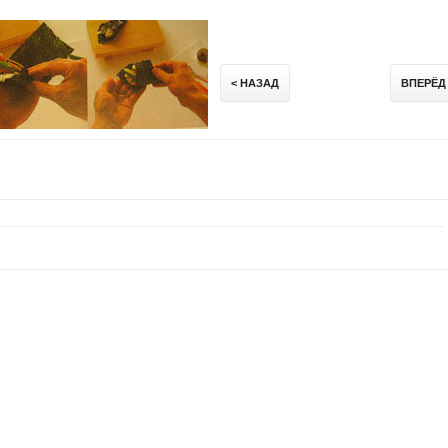
< НАЗАД
ВПЕРЁД