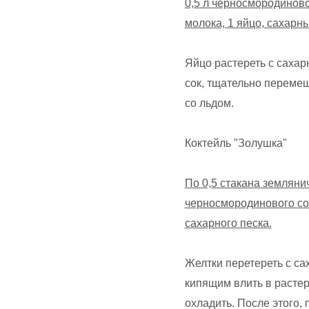
0,5 л черносмородиново
молока, 1 яйцо, сахарны
Яйцо растереть с сахар
сок, тщательно перемеш
со льдом.
Коктейль "Золушка"
По 0,5 стакана землянич
черносмородинового сок
сахарного песка.
Желтки перетереть с са
кипящим влить в расте
охладить. После этого, 