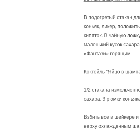
В подогретый стакан дл
коньяк, ликер, положить
кипяток. В чайную ложк
маленький кусок сахара,
«Фантази» горящим.
Коктейль "Яйцо в шамп
1/2 стакана измельченно
сахара, 3 рюмки коньяка
Взбить все в шейкере и
верху охлажденным шам