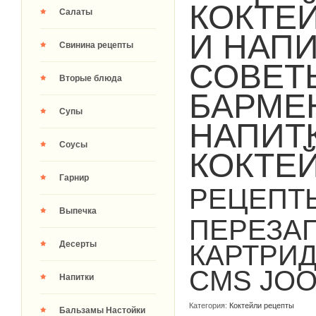
КОКТЕ
Салаты
И НАПИ
Свинина рецепты
СОВЕТ
Вторые блюда
БАРМЕ
Супы
НАПИТ
Соусы
КОКТЕ
Гарнир
РЕЦЕПТ
Выпечка
ПЕРЕЗА
Десерты
КАРТРИ
CMS JO
Напитки
Категория:
Коктейли рецепты
Бальзамы Настойки