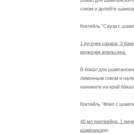
соком и долейте шампа
Коктейль "Сауэр с шам
1 кусочек сахара, 3 ба
кружочек апельсина.
В бокал для шампанског
лимонным соком и нале
нанижите на край бокал
Коктейль "Флип с шамп
40 мл портвейна, 1 яич
шампанск
ое.