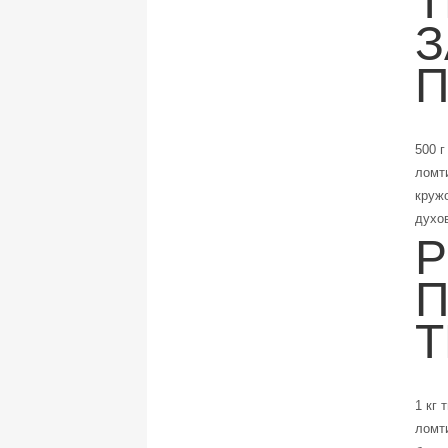
Т
З
500 г
ломт
кружо
духов
Р
П
Т
1 кг 
ломт