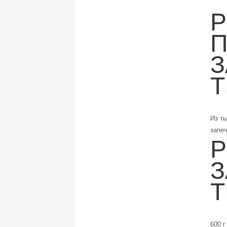
П
З
Из ты
запе
Р
З
600 г