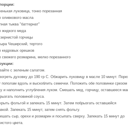
 порции:
енькая луковица, тонко порезанная
л оливкового масла
пная тыква "баттернат"
л жидкого меда
 зернистой горчицы
сыра Чеширский, тертого
л кедровых орешков
л свежего розмарина, мелко порезанного
рукции:
вайте с зеленым салатом.
зогреть духовку до 190 гр С. Обжарить луковицу в масле 10 минут. Поре
у пополам вдоль и выскоблить семечки. Положить обе половинки срезом
у и наполнить углубления луком. Смешать мед, горчицу, оставшееся ма
рызгать половиной соуса.
крыть фольгой и запекать 15 минут. Затем побрызгать оставшейся
вкой. Запекать 15 минут, затем снять фольгу.
ешать сыр, орехи и розмарин и посыпать сверху. Запекать 15 минут до
истого цвета.