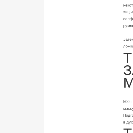
некот
яиц и
салфе
румян
Зате
ложка
Т
З
500 г
массу
Подг
в дух