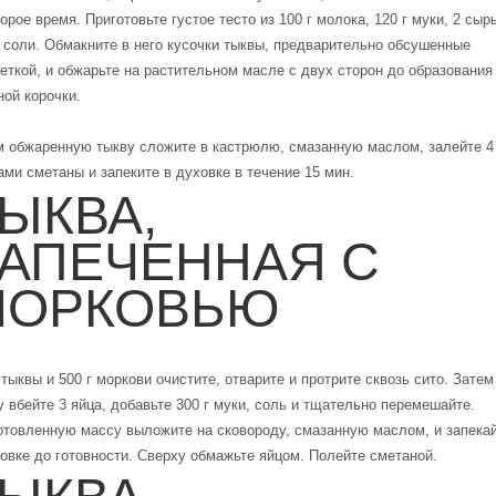
орое время. Приготовьте густое тесто из 100 г молока, 120 г муки, 2 сыр
 соли. Обмакните в него кусочки тыквы, предварительно обсушенные
ткой, и обжарьте на растительном масле с двух сторон до образования
ой корочки.
м обжаренную тыкву сложите в кастрюлю, смазанную маслом, залейте 4 
ми сметаны и запеките в духовке в течение 15 мин.
ЫКВА,
АПЕЧЕННАЯ С
МОРКОВЬЮ
 тыквы и 500 г моркови очистите, отварите и протрите сквозь сито. Затем
 вбейте 3 яйца, добавьте 300 г муки, соль и тщательно перемешайте.
отовленную массу выложите на сковороду, смазанную маслом, и запека
овке до готовности. Сверху обмажьте яйцом. Полейте сметаной.