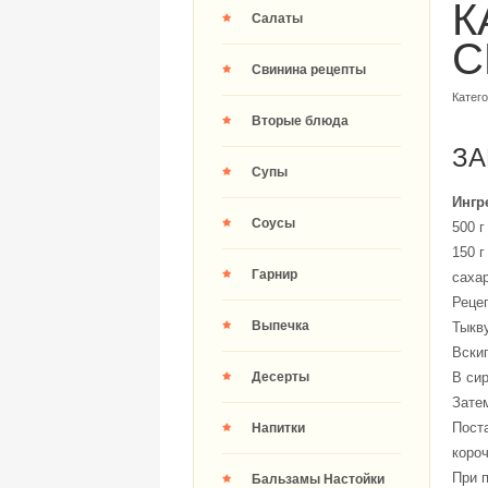
К
Салаты
C
Свинина рецепты
Катег
Вторые блюда
ЗА
Супы
Ингр
Соусы
500 г
150 г
Гарнир
саха
Реце
Выпечка
Тыкв
Вскип
Десерты
В сир
Зате
Поста
Напитки
короч
При 
Бальзамы Настойки