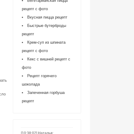
Вегетарианская пицца
рецепт с фото
Вкусная пицца рецепт
Быстрые бутерброды
рецепт
Крем-суп из шпината
рецепт с фото
Кекс с вишней рецепт с
фото
Рецепт горячего
зать
шоколада
Запеченная горбуша
сло
рецепт
[10:38:02] Наталья: