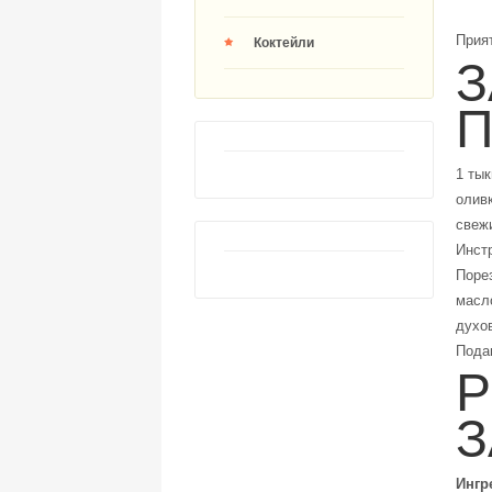
Прият
Коктейли
З
П
1 тык
олив
свеж
Инстр
Порез
масл
духов
Подав
Р
З
Ингр