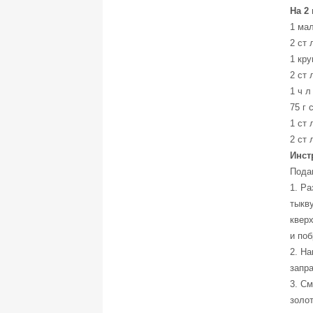
На 2
1 мал
2 ст 
1 кру
2 ст 
1 ч л
75 г 
1 ст 
2 ст 
Инст
Пода
1. Ра
тыкв
кверх
и поб
2. На
запра
3. См
золот