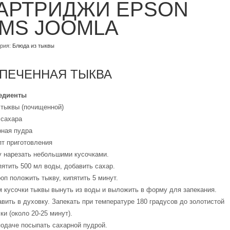
АРТРИДЖИ EPSON
MS JOOMLA
ория:
Блюда из тыквы
ПЕЧЕННАЯ ТЫКВА
едиенты
 тыквы (почищенной)
 сахара
рная пудра
пт приготовления
у нарезать небольшими кусочками.
ятить 500 мл воды, добавить сахар.
оп положить тыкву, кипятить 5 минут.
м кусочки тыквы вынуть из воды и выложить в форму для запекания.
вить в духовку. Запекать при температуре 180 градусов до золотистой
ки (около 20-25 минут).
подаче посыпать сахарной пудрой.