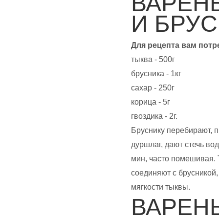
ВАРЕН
И БРУ
Для рецепта вам потр
тыква - 500г
брусника - 1кг
сахар - 250г
корица - 5г
гвоздика - 2г.
Бруснику перебирают, 
дуршлаг, дают стечь во
мин, часто помешивая. 
соединяют с брусникой,
мягкости тыквы.
ВАРЕН