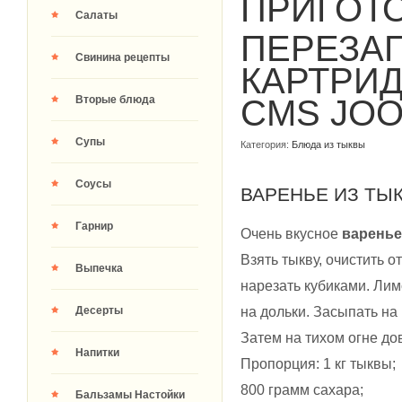
ПРИГОТ
Салаты
ПЕРЕЗА
Свинина рецепты
КАРТРИ
Вторые блюда
CMS JO
Супы
Категория:
Блюда из тыквы
Соусы
ВАРЕНЬЕ ИЗ ТЫ
Гарнир
Очень вкусное
варенье
Взять тыкву, очистить о
Выпечка
нарезать кубиками. Лим
на дольки. Засыпать на
Десерты
Затем на тихом огне дов
Напитки
Пропорция: 1 кг тыквы;
800 грамм сахара;
Бальзамы Настойки