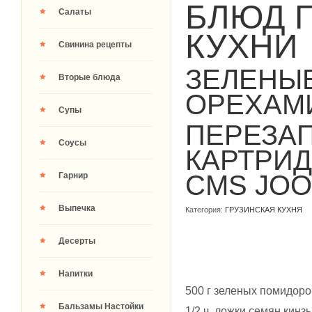
БЛЮД 
Салаты
КУХНИ
Свинина рецепты
ЗЕЛЕНЫ
Вторые блюда
ОРЕХАМ
Супы
ПЕРЕЗА
Соусы
КАРТРИ
CMS JO
Гарнир
Выпечка
Категория:
ГРУЗИНСКАЯ КУХНЯ
Десерты
Напитки
500 г зеленых помидоро
Бальзамы Настойки
1/2 ч. ложки семян кинз