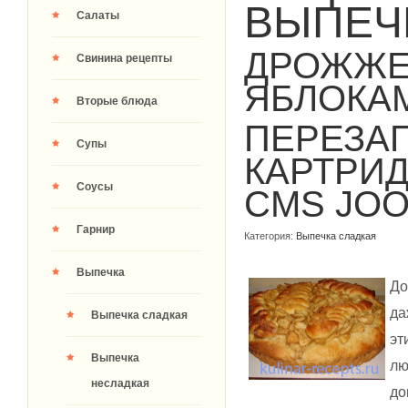
ВЫПЕЧ
Салаты
ДРОЖЖЕ
Свинина рецепты
ЯБЛОКА
Вторые блюда
ПЕРЕЗА
Супы
КАРТРИ
Соусы
CMS JO
Гарнир
Категория:
Выпечка сладкая
Выпечка
До
да
Выпечка сладкая
эт
Выпечка
лю
несладкая
до