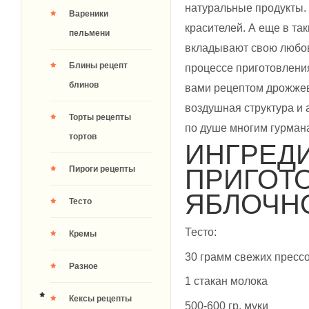
натуральные продукты.
Вареники
красителей. А еще в та
пельмени
вкладывают свою любов
Блины рецепт
процессе приготовления
блинов
вами рецептом дрожжев
воздушная структура и
Торты рецепты
по душе многим гурман
тортов
ИНГРЕД
Пироги рецепты
ПРИГОТ
ЯБЛОЧНО
Тесто
Тесто:
Кремы
30 грамм свежих пресс
Разное
1 стакан молока
Кексы рецепты
500-600 гр. муки