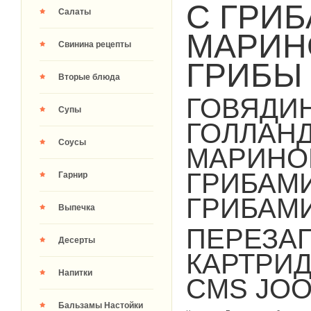
С ГРИБ
Салаты
МАРИН
Свинина рецепты
ГРИБЫ 
Вторые блюда
ГОВЯДИН
Супы
ГОЛЛАНД
Соусы
МАРИНО
ГРИБАМ
Гарнир
ГРИБАМ
Выпечка
ПЕРЕЗА
Десерты
КАРТРИ
Напитки
CMS JO
Бальзамы Настойки