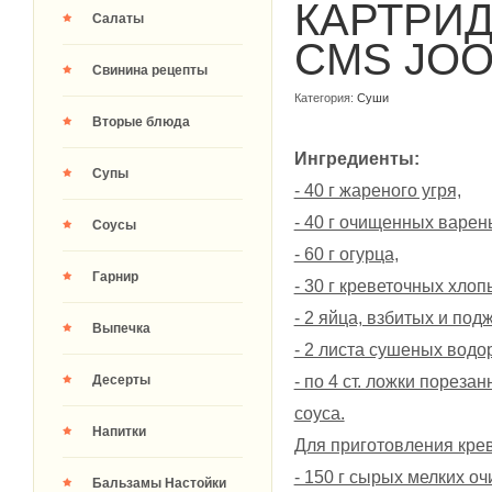
КАРТРИ
Салаты
CMS JO
Свинина рецепты
Категория:
Суши
Вторые блюда
Ингредиенты:
Супы
- 40 г жареного угря,
- 40 г очищенных варен
Соусы
- 60 г огурца,
Гарнир
- 30 г креветочных хлопь
- 2 яйца, взбитых и под
Выпечка
- 2 листа сушеных водо
- по 4 ст. ложки порез
Десерты
соуса.
Напитки
Для приготовления кре
- 150 г сырых мелких о
Бальзамы Настойки