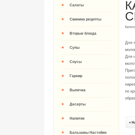
К
Салаты
C
Свинина рецепты
Катег
Вторые блюда
Для т
Супы
молок
Для н
Соусы
молот
Приго
Гарнир
полож
наре
Выпечка
по кр
образ
Десерты
Напитки
< 
Бальзамы Настойки