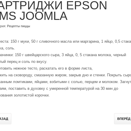
АРТРИДЖИ EPSON
MS JOOMLA
ория:
Рецепты пиццы
еста: 150 г муки, 50 г сливочного масла или маргарина, 1 яйцо, 0,5 стак
а, соль.
ачинки: 150 г швейцарского сыра, 3 яйца, 0, 5 стакана молока, черный
ый перец и соль по вкусу.
товить нежное тесто, раскатать его в форме листа,
ить на сковороду, смазанную жиром, закрыв дно и стенки. Покрыть сыр
занным ломтиками, яйцами, взбитыми с солью, перцем и молоком. Загну
аям, поставить в духовку с умеренной температурой на 30 мин до
ования золотистой корочки.
НАЗАД
ВПЕРЁД