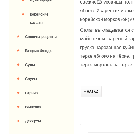
Бутерброды
свежие)2луковицы,полт
яблоко,2варёные морко
Корейские
корейской морковкой)м
салаты
Салат выкладывается с
Свинина рецепты
майонезом: варёный ка
грудка,нарезанная куби
Вторые блюда
тёрке,яблоко на тёрке, 
тёрке,морковь на тёрке
Супы
Соусы
< НАЗАД
Гарнир
Выпечка
Десерты