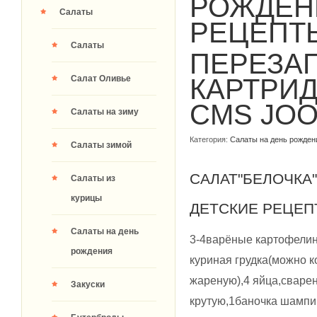
РОЖДЕН
Салаты
РЕЦЕПТ
Салаты
ПЕРЕЗА
Салат Оливье
КАРТРИ
CMS JO
Салаты на зиму
Категория:
Салаты на день рожден
Салаты зимой
САЛАТ"БЕЛОЧКА
Салаты из
курицы
ДЕТСКИЕ РЕЦЕП
Салаты на день
3-4варёные картофели
рождения
куриная грудка(можно 
жареную),4 яйца,сваре
Закуски
крутую,1баночка шамп