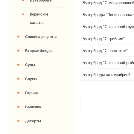
Бутерброды
Бутерброд "С маринованно
Корейские
Бутерброды "Панированные
салаты
Бутерброд "С копченой груд
Свинина рецепты
Бутерброд "С грибами"
Бутерброд "С паштетом"
Вторые блюда
Бутерброд "С копченой рыбо
Супы
Бутерброды со скумбрией
Соусы
Гарнир
Выпечка
Десерты