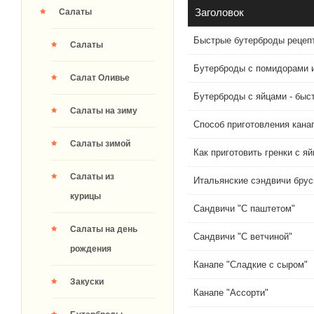
Заголовок
Салаты
Быстрые бутерброды рецеп
Салаты
Бутерброды с помидорами 
Салат Оливье
Бутерброды с яйцами - быс
Салаты на зиму
Способ приготовления кана
Салаты зимой
Как приготовить гренки с я
Салаты из
Итальянские сэндвичи брус
курицы
Сандвичи "С паштетом"
Салаты на день
Сандвичи "С ветчиной"
рождения
Канапе "Сладкие с сыром"
Закуски
Канапе "Ассорти"