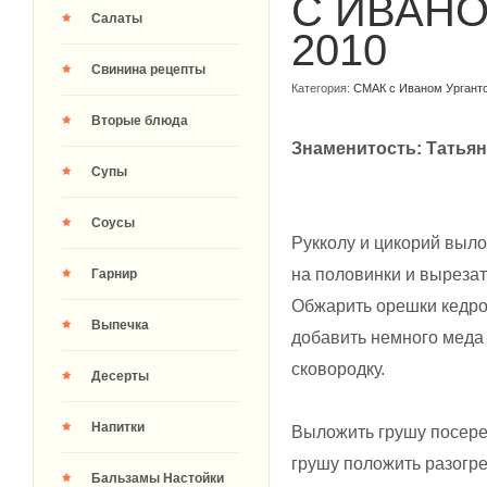
С ИВАН
Салаты
2010
Свинина рецепты
Категория:
СМАК с Иваном Ургант
Вторые блюда
Знаменитость: Татьян
Супы
Соусы
Рукколу и цикорий вылож
на половинки и вырезать
Гарнир
Обжарить орешки кедро
Выпечка
добавить немного меда 
сковородку.
Десерты
Напитки
Выложить грушу посеред
грушу положить разогре
Бальзамы Настойки