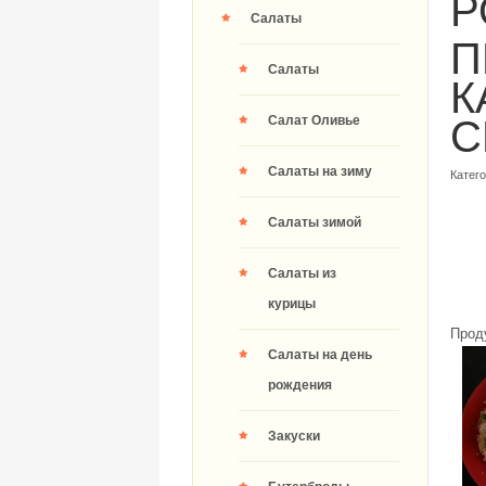
Р
Салаты
П
Салаты
К
Салат Оливье
C
Салаты на зиму
Катег
Салаты зимой
Салаты из
курицы
Прод
Салаты на день
рождения
Закуски