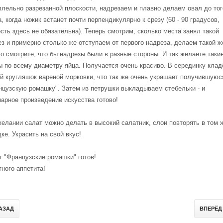
лельно разрезанной плоскости, надрезаем и плавно делаем овал до тог
, когда ножик встанет почти перпендикулярно к срезу (60 - 90 градусов,
сть здесь не обязательна). Теперь смотрим, сколько места занял такой
з и примерно столько же отступаем от первого надреза, делаем такой ж
о смотрите, что бы надрезы были в разные стороны. И так желаете таки
ы по всему диаметру яйца. Получается очень красиво. В серединку кла
й кругляшок вареной морковки, что так же очень украшает получившуюс
нцузскую ромашку". Затем из петрушки выкладываем стебельки - и
арное произведение искусства готово!
елании салат можно делать в высокий салатник, слои повторять в том 
ке. Украсить на свой вкус!
 "Французские ромашки" готов!
ного аппетита!
НАЗАД
ВПЕРЁД