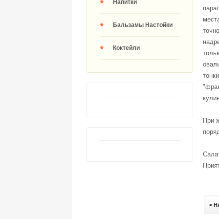
Напитки
парал
места
Бальзамы Настойки
точно
надре
Коктейли
тольк
овал
тонки
"фра
кулин
При ж
поряд
Салат
Прият
< 