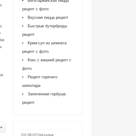
Вегетарианская пицца
о
рецепт с фото
Вкусная пицца рецепт
е,
Быстрые бутерброды
е
рецепт
дём
Крем-суп из шпината
я
рецепт с фото
Кекс с вишней рецепт с
фото
же
Рецепт горячего
шоколада
Запеченная горбуша
рецепт
 >
[10:38:02] Наталья: