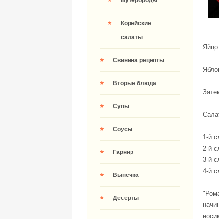
Бутерброды
Корейские
салаты
Яйцо 
Свинина рецепты
Яблок
Вторые блюда
Затем
Супы
Сала
Соусы
1-й с
2-й с
Гарнир
3-й с
4-й 
Выпечка
"Ром
Десерты
начин
носик