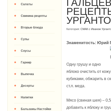
ГАЛЬЦЕВ
Салаты
РЕЦЕПТ
Свинина рецепты
УРГАНТО
Вторые блюда
Категория:
СМАК с Иваном Ургант
Супы
Знаменитость: Юрий 
Соусы
Гарнир
Одну грушу и одно
яблоко очистить от кож
Выпечка
кубиками, обжарить в с
ст.л. меда.
Десерты
Напитки
Мясо (свиная шея) – 0,
добавить к яблоку и гр
Бальзамы Настойки