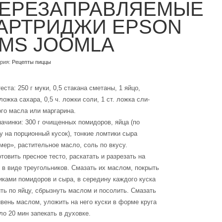
ЕРЕЗАПРАВЛЯЕМЫЕ
АРТРИДЖИ EPSON
MS JOOMLA
ория:
Рецепты пиццы
еста: 250 г муки, 0,5 стакана сметаны, 1 яйцо,
 ложка сахара, 0,5 ч. ложки соли, 1 ст. ложка сли-
го масла или маргарина.
ачинки: 300 г очищенных помидоров, яйца (по
у на порционный кусок), тонкие ломтики сыра
ер», растительное масло, соль по вкусу.
товить пресное тесто, раскатать и разрезать на
 в виде треугольников. Смазать их маслом, покрыть
ками помидоров и сыра, в середину каждого куска
ть по яйцу, сбрызнуть маслом и посолить. Смазать
вень маслом, уложить на него куски в форме круга
ло 20 мин запекать в духовке.