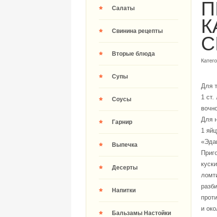
П
Салаты
К
Свинина рецепты
C
Вторые блюда
Катег
Супы
Для т
1 ст.
Соусы
вочно
Для н
Гарнир
1 яйц
«Эдам
Выпечка
Приго
куски
Десерты
ломти
разби
Напитки
проти
и око
Бальзамы Настойки