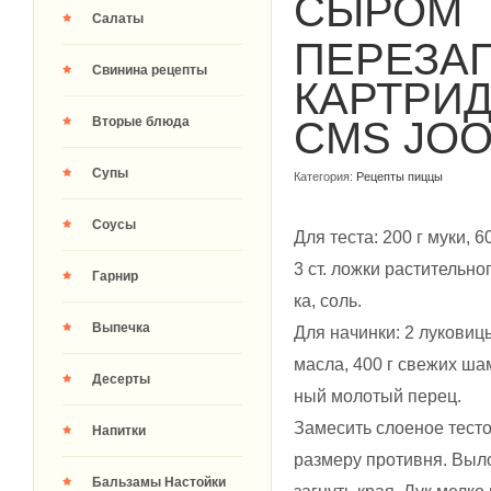
СЫРОМ
Салаты
ПЕРЕЗА
Свинина рецепты
КАРТРИ
Вторые блюда
CMS JO
Супы
Категория:
Рецепты пиццы
Соусы
Для теста: 200 г муки, 6
3 ст. ложки растительно
Гарнир
ка, соль.
Выпечка
Для начинки: 2 луковицы
масла, 400 г свежих шам
Десерты
ный молотый перец.
Замесить слоеное тесто
Напитки
размеру противня. Выло
Бальзамы Настойки
загнуть края. Лук мелко