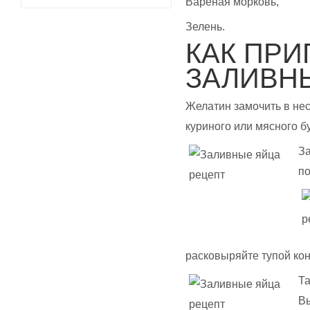
Вареная морковь,
Зелень.
КАК ПРИ
ЗАЛИВН
Желатин замочить в не
куриного или мясного бу
За
п
расковыряйте тупой кон
Та
Вы