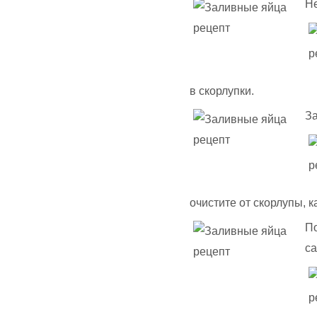
Не
в скорлупки.
За
очистите от скорлупы, к
По
са