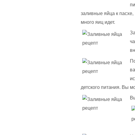
пи
заливные яйца к пасхе, 
много яиц идет.
За
ча
вн
По
ва
ис
детского питания. Вы м
Вы