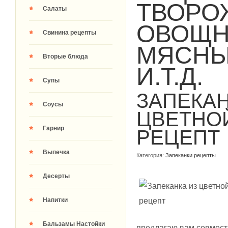
ТВОРО
Салаты
ОВОЩН
Свинина рецепты
МЯСНЫ
Вторые блюда
И.Т.Д.
Супы
ЗАПЕКАН
Соусы
ЦВЕТНО
Гарнир
РЕЦЕПТ
Выпечка
Категория:
Запеканки рецепты
Десерты
Напитки
Бальзамы Настойки
предлагаю вам совмести