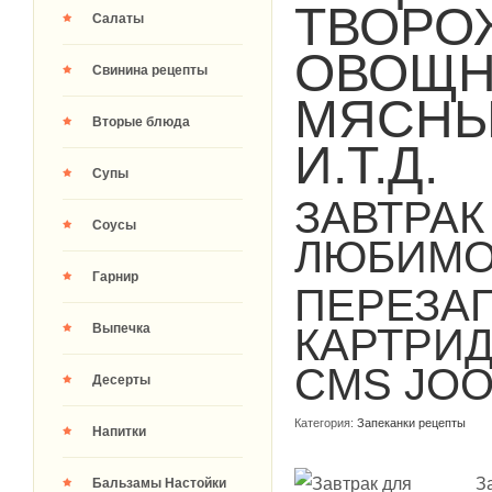
ТВОРО
Салаты
ОВОЩН
Свинина рецепты
МЯСНЫ
Вторые блюда
И.Т.Д.
Супы
ЗАВТРАК
Соусы
ЛЮБИМО
Гарнир
ПЕРЕЗА
Выпечка
КАРТРИ
CMS JO
Десерты
Категория:
Запеканки рецепты
Напитки
З
Бальзамы Настойки